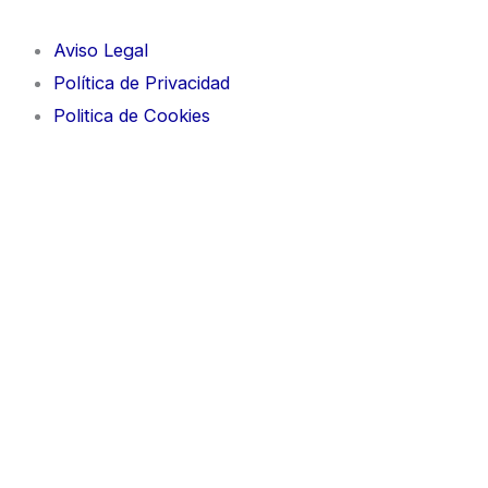
Aviso Legal
Política de Privacidad
Politica de Cookies
Condiciones de reserva
Este formulario permite al cliente realizar una solicitud
de reserva provisional, aportando los datos
necesarios para su registro.
Edad mínima para realizar una reserva: 18 años
Los precios mostrados en la web son con IVA para una
o dos personas, con tarifas según el día de la semana y
tarifas especiales en fechas señaladas (Navidades, Fin